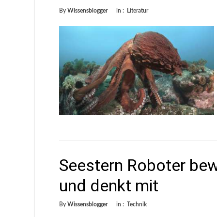
By
Wissensblogger
in :
Literatur
Seestern Roboter bew
und denkt mit
By
Wissensblogger
in :
Technik