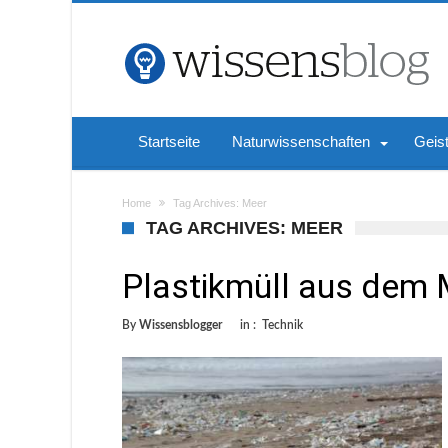
Startseite
Naturwissenschaften
Geis
Home
Tag Archives: Meer
TAG ARCHIVES: MEER
Plastikmüll aus dem 
By
Wissensblogger
in :
Technik