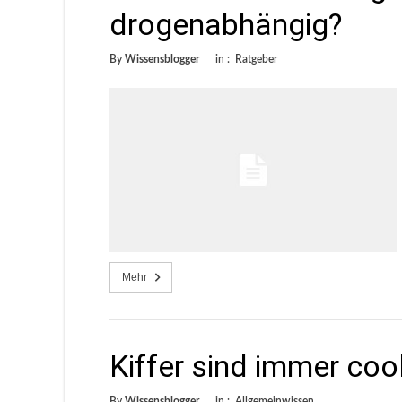
drogenabhängig?
By
Wissensblogger
in :
Ratgeber
Mehr
Kiffer sind immer coo
By
Wissensblogger
in :
Allgemeinwissen