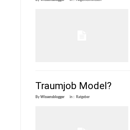
Traumjob Model?
By
Wissensblogger
in :
Ratgeber