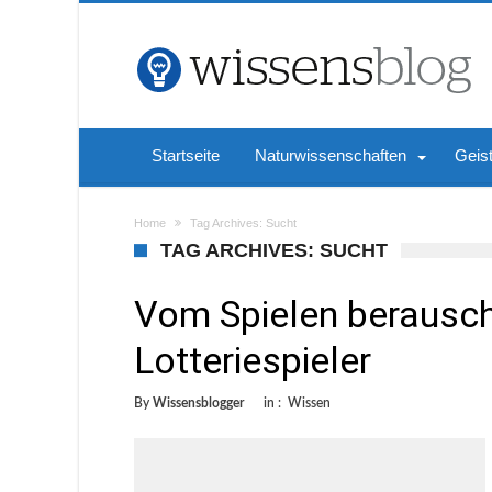
Startseite
Naturwissenschaften
Geis
Home
Tag Archives: Sucht
TAG ARCHIVES: SUCHT
Vom Spielen berauscht
Lotteriespieler
By
Wissensblogger
in :
Wissen