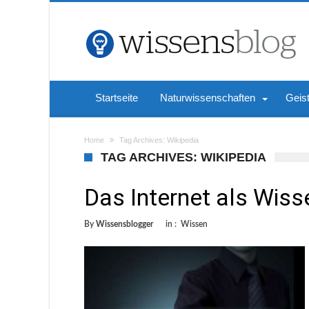
Startseite
Naturwissenschaften
Geis
Home
Tag Archives: Wikipedia
TAG ARCHIVES: WIKIPEDIA
Das Internet als Wis
By
Wissensblogger
in :
Wissen