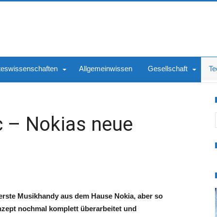
teswissenschaften
Allgemeinwissen
Gesellschaft
Te
S
 – Nokias neue
s erste Musikhandy aus dem Hause Nokia, aber so
nzept nochmal komplett überarbeitet und