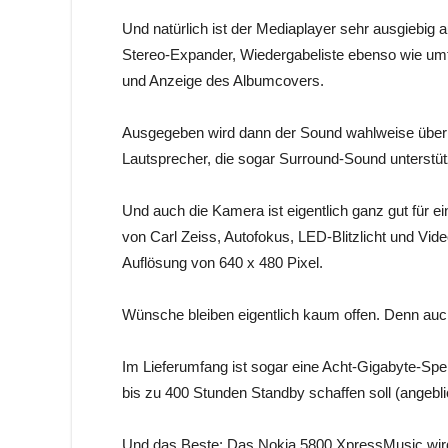
Und natürlich ist der Mediaplayer sehr ausgiebig
Stereo-Expander, Wiedergabeliste ebenso wie umf
und Anzeige des Albumcovers.
Ausgegeben wird dann der Sound wahlweise über d
Lautsprecher, die sogar Surround-Sound unterstüt
Und auch die Kamera ist eigentlich ganz gut für 
von Carl Zeiss, Autofokus, LED-Blitzlicht und Vide
Auflösung von 640 x 480 Pixel.
Wünsche bleiben eigentlich kaum offen. Denn auc
Im Lieferumfang ist sogar eine Acht-Gigabyte-Spei
bis zu 400 Stunden Standby schaffen soll (angebli
Und das Beste: Das Nokia 5800 XpressMusic wird 