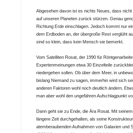
Abgesehen davon ist es nichts Neues, dass nicht 
auf unseren Planeten zurück stürzen. Genau gen
Richtung Erde einschlagen. Jedoch kommt nur ein 
dem Erdboden an, der übergroße Rest verglüht a
sind so klein, dass kein Mensch sie bemerkt.
Vom Satelliten Rosat, der 1990 für Röntgenarbeit
Expertenmeinungen etwa 30 Einzelteile zurückble
niedergehen sollen. Ob über dem Meer, in unbewo
bislang Niemand zu sagen, immerhin wird sich se
anderen Faktoren wohl noch deutlich ändern. Etwa
man aber wohl den ungefähren Aufschlagpunkt v
Dann geht sie zu Ende, die Ära Rosat. Mit seinem R
längere Zeit durchgehalten, als seine Konstrukteur
atemberaubenden Aufnahmen von Galaxien und Ste