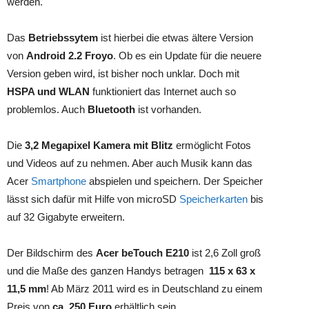
werden.
Das
Betriebssytem
ist hierbei die etwas ältere Version
von
Android 2.2 Froyo
. Ob es ein Update für die neuere
Version geben wird, ist bisher noch unklar. Doch mit
HSPA und WLAN
funktioniert das Internet auch so
problemlos. Auch
Bluetooth
ist vorhanden.
Die
3,2 Megapixel Kamera mit Blitz
ermöglicht Fotos
und Videos auf zu nehmen. Aber auch Musik kann das
Acer
Smartphone
abspielen und speichern. Der Speicher
lässt sich dafür mit Hilfe von microSD
Speicherkarten
bis
auf 32 Gigabyte erweitern.
Der Bildschirm des
Acer beTouch E210
ist 2,6 Zoll groß
und die Maße des ganzen Handys betragen
115 x 63 x
11,5 mm
! Ab März 2011 wird es in Deutschland zu einem
Preis von
ca. 250 Euro
erhältlich sein.