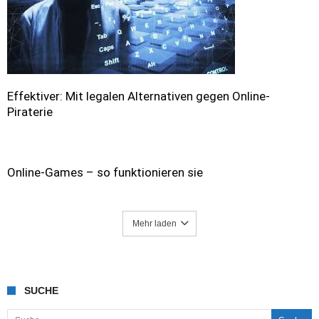
Effektiver: Mit legalen Alternativen gegen Online-
Piraterie
Online-Games – so funktionieren sie
Mehr laden
SUCHE
Suche nach: