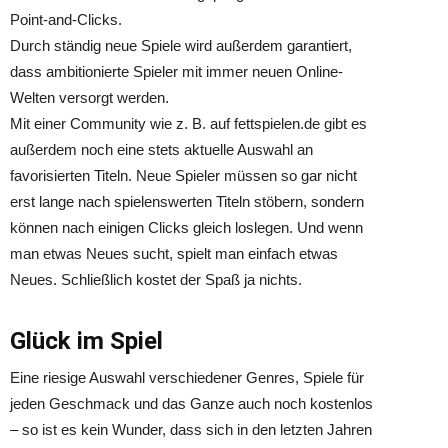
Point-and-Clicks.
Durch ständig neue Spiele wird außerdem garantiert,
dass ambitionierte Spieler mit immer neuen Online-
Welten versorgt werden.
Mit einer Community wie z. B. auf fettspielen.de gibt es
außerdem noch eine stets aktuelle Auswahl an
favorisierten Titeln. Neue Spieler müssen so gar nicht
erst lange nach spielenswerten Titeln stöbern, sondern
können nach einigen Clicks gleich loslegen. Und wenn
man etwas Neues sucht, spielt man einfach etwas
Neues. Schließlich kostet der Spaß ja nichts.
Glück im Spiel
Eine riesige Auswahl verschiedener Genres, Spiele für
jeden Geschmack und das Ganze auch noch kostenlos
– so ist es kein Wunder, dass sich in den letzten Jahren