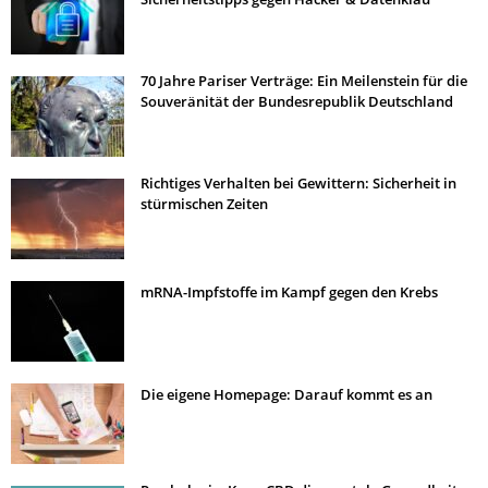
70 Jahre Pariser Verträge: Ein Meilenstein für die
Souveränität der Bundesrepublik Deutschland
Richtiges Verhalten bei Gewittern: Sicherheit in
stürmischen Zeiten
mRNA-Impfstoffe im Kampf gegen den Krebs
Die eigene Homepage: Darauf kommt es an