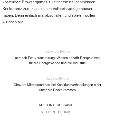
kostenlose Browsergames zu einer ernstzunehmenden
Konkurrenz zum klassischen Vollpreisspiel gemausert
haben. Denn einfach mal abschalten und spielen wollen
wir doch alle.
Vorheriger Beitrag
acatech Festveranstaltung: Wissen schafft Perspektiven
für die Energiewende und die Industrie
Nächster Beitrag
Ohoven: Mittelstand darf bei Koalitionsverhandlungen nicht
unter die Räder kommen
AUCH INTERESSANT
MEHR IN TECHNIK