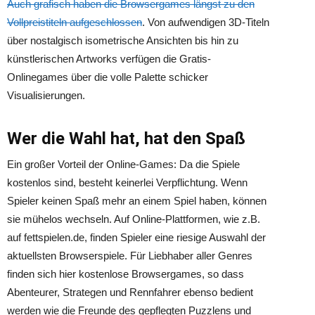
Auch grafisch haben die Browsergames längst zu den
Vollpreistiteln aufgeschlossen
. Von aufwendigen 3D-Titeln
über nostalgisch isometrische Ansichten bis hin zu
künstlerischen Artworks verfügen die Gratis-
Onlinegames über die volle Palette schicker
Visualisierungen.
Wer die Wahl hat, hat den Spaß
Ein großer Vorteil der Online-Games: Da die Spiele
kostenlos sind, besteht keinerlei Verpflichtung. Wenn
Spieler keinen Spaß mehr an einem Spiel haben, können
sie mühelos wechseln. Auf Online-Plattformen, wie z.B.
auf fettspielen.de, finden Spieler eine riesige Auswahl der
aktuellsten Browserspiele. Für Liebhaber aller Genres
finden sich hier kostenlose Browsergames, so dass
Abenteurer, Strategen und Rennfahrer ebenso bedient
werden wie die Freunde des gepflegten Puzzlens und