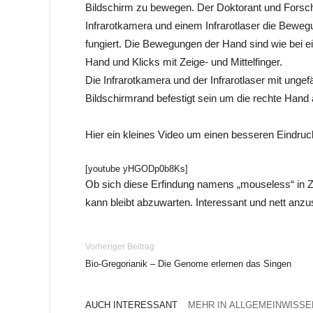
Bildschirm zu bewegen. Der Doktorant und Forscher
Infrarotkamera und einem Infrarotlaser die Bewe
fungiert. Die Bewegungen der Hand sind wie bei 
Hand und Klicks mit Zeige- und Mittelfinger.
Die Infrarotkamera und der Infrarotlaser mit ung
Bildschirmrand befestigt sein um die rechte Hand
Hier ein kleines Video um einen besseren Eindru
[youtube yHGODp0b8Ks]
Ob sich diese Erfindung namens „mouseless“ in 
kann bleibt abzuwarten. Interessant und nett anzus
Vorheriger Beitrag
Bio-Gregorianik – Die Genome erlernen das Singen
AUCH INTERESSANT
MEHR IN ALLGEMEINWISSE