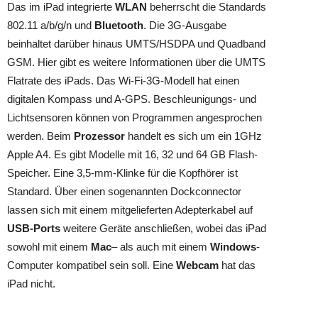
Das im iPad integrierte
WLAN
beherrscht die Standards
802.11 a/b/g/n und
Bluetooth
. Die 3G-Ausgabe
beinhaltet darüber hinaus UMTS/HSDPA und Quadband
GSM. Hier gibt es weitere Informationen über die UMTS
Flatrate des iPads. Das Wi-Fi-3G-Modell hat einen
digitalen Kompass und A-GPS. Beschleunigungs- und
Lichtsensoren können von Programmen angesprochen
werden. Beim
Prozessor
handelt es sich um ein 1GHz
Apple A4. Es gibt Modelle mit 16, 32 und 64 GB Flash-
Speicher. Eine 3,5-mm-Klinke für die Kopfhörer ist
Standard. Über einen sogenannten Dockconnector
lassen sich mit einem mitgelieferten Adepterkabel auf
USB-Ports
weitere Geräte anschließen, wobei das iPad
sowohl mit einem
Mac
– als auch mit einem
Windows
-
Computer kompatibel sein soll. Eine
Webcam
hat das
iPad nicht.