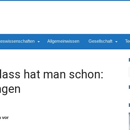
teswissenschaften
Allgemeinwissen
Gesellschaft
Te
S
lass hat man schon:
ngen
 vor