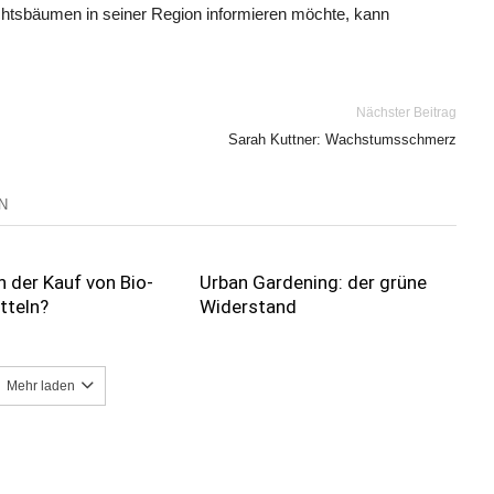
htsbäumen in seiner Region informieren möchte, kann
Nächster Beitrag
Sarah Kuttner: Wachstumsschmerz
N
h der Kauf von Bio-
Urban Gardening: der grüne
tteln?
Widerstand
Mehr laden