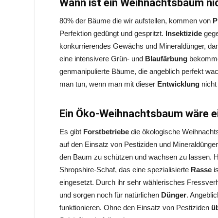
Wann ist ein Weihnachtsbaum ni
80% der Bäume die wir aufstellen, kommen von
P
Perfektion gedüngt und gespritzt.
Insektizide
gege
konkurrierendes Gewächs und Mineraldünger, dam
eine intensivere Grün- und
Blaufärbung
bekommen
genmanipulierte Bäume, die angeblich perfekt w
man tun, wenn man mit dieser
Entwicklung
nicht
Ein Öko-Weihnachtsbaum wäre e
Es gibt
Forstbetriebe
die ökologische Weihnachts
auf den Einsatz von Pestiziden und Mineraldünger
den Baum zu schützen und wachsen zu lassen. Hie
Shropshire-Schaf, das eine spezialisierte
Rasse
i
eingesetzt. Durch ihr sehr wählerisches Fressver
und sorgen noch für natürlichen
Dünger
. Angebli
funktionieren. Ohne den Einsatz von Pestiziden
ü