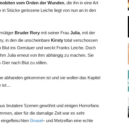
nobiten vom Orden der Wunden
, die ihn in eine Art
 in Stücke gerissene Leiche liegt von nun an in den
tmütiger
Bruder Rory
mit seiner Frau
Julia
, mit der
ory, in den die unscheinbare
Kirsty
total verschossen
sein Blut ins Gemäuer und weckt Franks Leiche. Doch
s ihm Julia erneut von ihm abhängig zu machen. Sie
ier nach Blut zu stillen.
he abhanden gekommen ist und sie wollen das Kapitel
e ist…
aus brutalere Szenen gewöhnt und einigen Horrorfans
mmen, aber für die damalige Zeit war es sehr
n eingefleischten
Grusel
– und Metzelfan eine echte