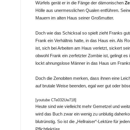
Würfels gerät er in die Fänge der dämonischen
Ze
Hölle aus unermesslichen Qualen entführen. Seine
Mauern im alten Haus seiner Großmutter.
Doch wie das Schicksal so spielt zieht Franks gu
Frank ein Verhältnis hatte, in das Haus ein. Als R
ist, sich bei Arbeiten am Haus verletzt, sickert 
obwohl Frank ein zerfetzter Zombie ist, gelingt e
lockt ahnungslose Männer in das Haus um Franks G
Doch die Zenobiten merken, dass ihnen eine Leic
auf brutale Weise beenden, egal wer gut oder bös
[youtube CTe032Uw718]
Heute sind wie vielleicht mehr Gemetzel und weit
wird das Buch zwar ein wenig zu unblutig daherko
blutrünstig. So ist die „Hellraiser“-Lektüre für jede
Pflichtlektüre.