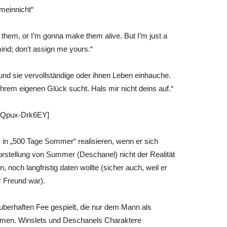
smeinnicht“
 them, or I’m gonna make them alive. But I’m just a
mind; don’t assign me yours.“
und sie vervollständige oder ihnen Leben einhauche.
ihrem eigenen Glück sucht. Hals mir nicht deins auf.“
 Qpux-Drk6EY]
in „500 Tage Sommer“ realisieren, wenn er sich
vorstellung von Summer (Deschanel) nicht der Realität
noch langfristig daten wollte (sicher auch, weil er
r Freund war).
uberhaften Fee gespielt, die nur dem Mann als
kommen. Winslets und Deschanels Charaktere