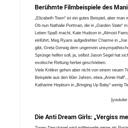
Berühmte Filmbeispiele des Manic
„Elizabeth Town“ ist ein gutes Beispiel, aber man
Ob nun Nathalie Portman, die in „Garden State“ m
Leben Spaß macht, Kate Hudson in „Almost Famou
einführt, Meg Ryans aufgedrehter Charme in „J
gibt, Greta Gerwig dem ungemein unsympathischen
Sprünge helfen soll, ja, selbst Jason Segel hat sic
exotische Rettung herbei geschrieben.
Viele Kritiker gehen aber nicht von einem neuen Tr
Beispiele aus den 60er Jahren, etwa „Annie Hall“,
Katharine Hepburn in „Bringing Up Baby“ wenig Tie
[youtube
Die Anti Dream Girls: „Vergiss m
Zooey Deschanel wird mittlerweile gerne als Poster