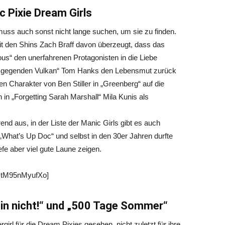
 Pixie Dream Girls
 muss auch sonst nicht lange suchen, um sie zu finden.
it den Shins Zach Braff davon überzeugt, dass das
s“ den unerfahrenen Protagonisten in die Liebe
oe gegenden Vulkan“ Tom Hanks den Lebensmut zurück
 Charakter von Ben Stiller in „Greenberg“ auf die
h in „Forgetting Sarah Marshall“ Mila Kunis als
end aus, in der Liste der Manic Girls gibt es auch
 „What’s Up Doc“ und selbst in den 30er Jahren durfte
fe aber viel gute Laune zeigen.
 tM95nMyufXo]
ein nicht!“ und „500 Tage Sommer“
girl für die Dream Pixies gesehen, nicht zuletzt für ihre