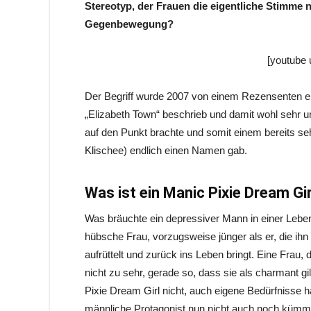
Stereotyp, der Frauen die eigentliche Stimme 
Gegenbewegung?
[youtube
Der Begriff wurde 2007 von einem Rezensenten ein
„Elizabeth Town“ beschrieb und damit wohl sehr u
auf den Punkt brachte und somit einem bereits se
Klischee) endlich einen Namen gab.
Was ist ein Manic Pixie Dream Gir
Was bräuchte ein depressiver Mann in einer Lebe
hübsche Frau, vorzugsweise jünger als er, die ihn
aufrüttelt und zurück ins Leben bringt. Eine Frau, d
nicht zu sehr, gerade so, dass sie als charmant gi
Pixie Dream Girl nicht, auch eigene Bedürfnisse h
männliche Protagonist nun nicht auch noch kümmern