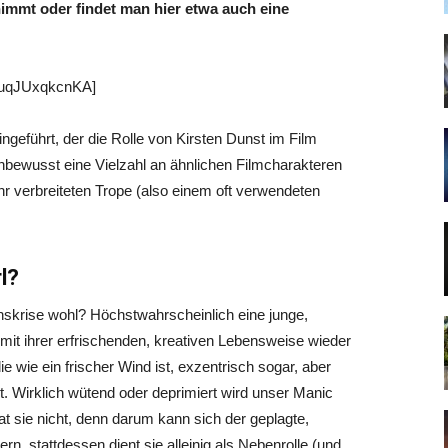
nimmt oder findet man hier etwa auch eine
 uqJUxqkcnKA]
geführt, der die Rolle von Kirsten Dunst im Film
nbewusst eine Vielzahl an ähnlichen Filmcharakteren
hr verbreiteten Trope (also einem oft verwendeten
l?
nskrise wohl? Höchstwahrscheinlich eine junge,
 mit ihrer erfrischenden, kreativen Lebensweise wieder
ie wie ein frischer Wind ist, exzentrisch sogar, aber
lt. Wirklich wütend oder deprimiert wird unser Manic
at sie nicht, denn darum kann sich der geplagte,
, stattdessen dient sie alleinig als Nebenrolle (und