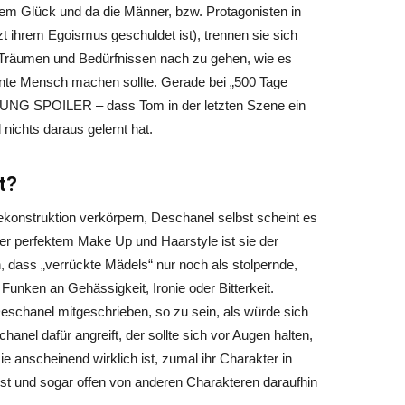
dem Glück und da die Männer, bzw. Protagonisten in
t ihrem Egoismus geschuldet ist), trennen sie sich
 Träumen und Bedürfnissen nach zu gehen, wie es
ligente Mensch machen sollte. Gerade bei „500 Tage
TUNG SPOILER – dass Tom in der letzten Szene ein
nichts daraus gelernt hat.
t?
konstruktion verkörpern, Deschanel selbst scheint es
mer perfektem Make Up und Haarstyle ist sie der
n, dass „verrückte Mädels“ nur noch als stolpernde,
Funken an Gehässigkeit, Ironie oder Bitterkeit.
eschanel mitgeschrieben, so zu sein, als würde sich
hanel dafür angreift, der sollte sich vor Augen halten,
ie anscheinend wirklich ist, zumal ihr Charakter in
ist und sogar offen von anderen Charakteren daraufhin