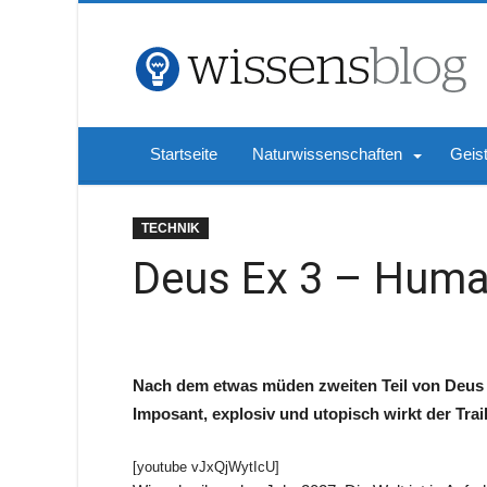
Startseite
Naturwissenschaften
Geis
TECHNIK
Deus Ex 3 – Huma
Nach dem etwas müden zweiten Teil von Deus E
Imposant, explosiv und utopisch wirkt der Tra
[youtube vJxQjWytIcU]