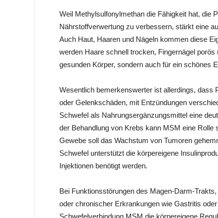
Weil Methylsulfonylmethan die Fähigkeit hat, die 
Nährstoffverwertung zu verbessern, stärkt eine
Auch Haut, Haaren und Nägeln kommen diese Eig
werden Haare schnell trocken, Fingernägel porös u
gesunden Körper, sondern auch für ein schönes E
Wesentlich bemerkenswerter ist allerdings, dass Pa
oder Gelenkschäden, mit Entzündungen verschie
Schwefel als Nahrungsergänzungsmittel eine deut
der Behandlung von Krebs kann MSM eine Rolle sp
Gewebe soll das Wachstum von Tumoren gehemmt w
Schwefel unterstützt die körpereigene Insulinprod
Injektionen benötigt werden.
Bei Funktionsstörungen des Magen-Darm-Trakts, 
oder chronischer Erkrankungen wie Gastritis oder
Schwefelverbindung MSM die körpereigene Regula