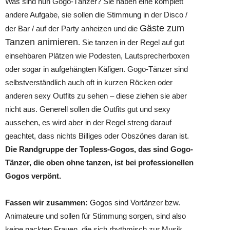
Was sind nun Gogo-Tänzer? Sie haben eine komplett
andere Aufgabe, sie sollen die Stimmung in der Disco /
Gäste zum
der Bar / auf der Party anheizen und die
Tanzen animieren
. Sie tanzen in der Regel auf gut
einsehbaren Plätzen wie Podesten, Lautsprecherboxen
oder sogar in aufgehängten Käfigen. Gogo-Tänzer sind
selbstverständlich auch oft in kurzen Röcken oder
anderen sexy Outfits zu sehen – diese ziehen sie aber
nicht aus. Generell sollen die Outfits gut und sexy
aussehen, es wird aber in der Regel streng darauf
geachtet, dass nichts Billiges oder Obszönes daran ist.
Die Randgruppe der Topless-Gogos, das sind Gogo-
Tänzer, die oben ohne tanzen, ist bei professionellen
Gogos verpönt.
Fassen wir zusammen:
Gogos sind Vortänzer bzw.
Animateure und sollen für Stimmung sorgen, sind also
keine nackten Frauen, die sich rhythmisch zur Musik