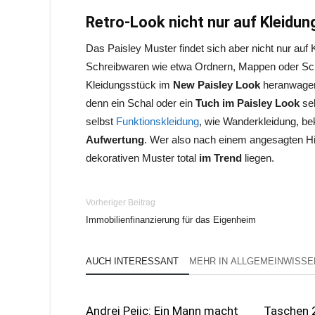
Retro-Look nicht nur auf Kleidun
Das Paisley Muster findet sich aber nicht nur auf
Schreibwaren wie etwa Ordnern, Mappen oder Sch
Kleidungsstück im
New Paisley Look
heranwagen 
denn ein Schal oder ein
Tuch im Paisley Look
se
selbst
Funktionskleidung
, wie Wanderkleidung, b
Aufwertung
. Wer also nach einem angesagten Hig
dekorativen Muster total
im Trend
liegen.
Vorheriger Beitrag
Immobilienfinanzierung für das Eigenheim
AUCH INTERESSANT
MEHR IN ALLGEMEINWISSE
Andrej Pejic: Ein Mann macht
Taschen 