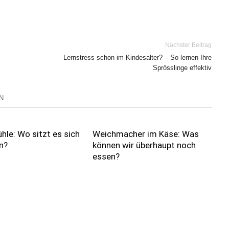
Nächster Beitrag
Lernstress schon im Kindesalter? – So lernen Ihre
Sprösslinge effektiv
N
hle: Wo sitzt es sich
Weichmacher im Käse: Was
n?
können wir überhaupt noch
essen?