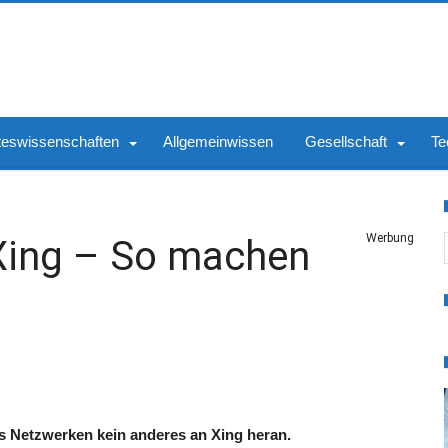
teswissenschaften
Allgemeinwissen
Gesellschaft
Te
S
Werbung
 Xing – So machen
ss Netzwerken kein anderes an Xing heran.