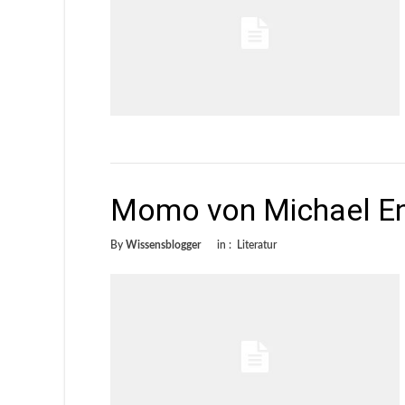
Momo von Michael E
By
Wissensblogger
in :
Literatur