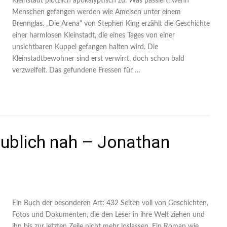
Kleinstadt plötzlich apokalyptisch zu. Was passiert, wenn
Menschen gefangen werden wie Ameisen unter einem
Brennglas. „Die Arena“ von Stephen King erzählt die Geschichte
einer harmlosen Kleinstadt, die eines Tages von einer
unsichtbaren Kuppel gefangen halten wird. Die
Kleinstadtbewohner sind erst verwirrt, doch schon bald
verzweifelt. Das gefundene Fressen für …
aublich nah – Jonathan
Ein Buch der besonderen Art: 432 Seiten voll von Geschichten,
Fotos und Dokumenten, die den Leser in ihre Welt ziehen und
ihn bis zur letzten Zeile nicht mehr loslassen. Ein Roman wie