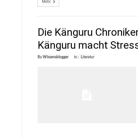
Mehr
Die Känguru Chronike
Känguru macht Stres
By
Wissensblogger
in :
Literatur