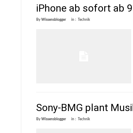
iPhone ab sofort ab 9
By
Wissensblogger
in :
Technik
Sony-BMG plant Musik
By
Wissensblogger
in :
Technik