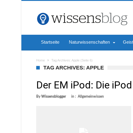
Startseite
Naturwissenschaften
Geis
Home
Tag Archives: Apple
(Seite 6)
TAG ARCHIVES: APPLE
Der EM iPod: Die iPod
By
Wissensblogger
in :
Allgemeinwissen