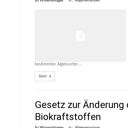
By
Wissensblogger
in :
Allgemeinwissen
bestimmten Algensorten …
Mehr
Gesetz zur Änderung 
Biokraftstoffen
By
Wissensblogger
in :
Allgemeinwissen