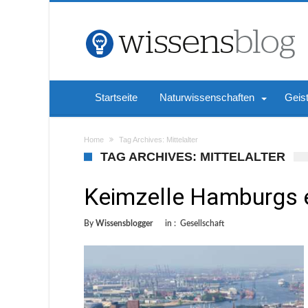
Startseite
Naturwissenschaften
Geis
Home
Tag Archives: Mittelalter
TAG ARCHIVES: MITTELALTER
Keimzelle Hamburgs 
By
Wissensblogger
in :
Gesellschaft