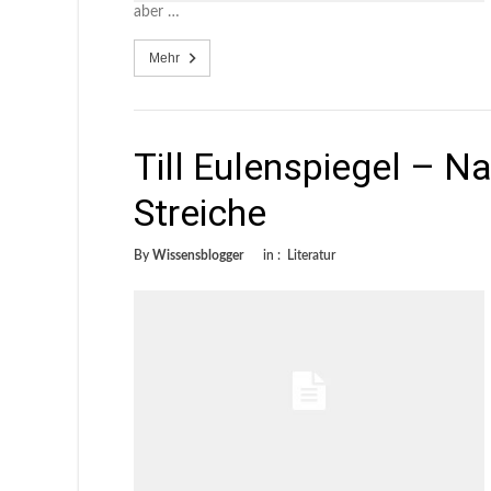
aber …
Mehr
Till Eulenspiegel – N
Streiche
By
Wissensblogger
in :
Literatur