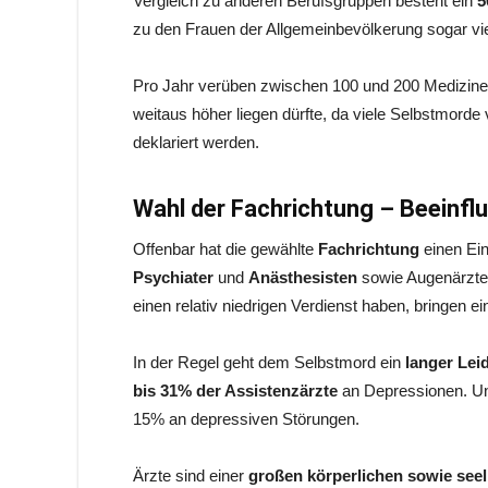
Vergleich zu anderen Berufsgruppen besteht ein
5
zu den Frauen der Allgemeinbevölkerung sogar vie
Pro Jahr verüben zwischen 100 und 200 Medizine
weitaus höher liegen dürfte, da viele Selbstmorde
deklariert werden.
Wahl der Fachrichtung – Beeinfl
Offenbar hat die gewählte
Fachrichtung
einen Ei
Psychiater
und
Anästhesisten
sowie Augenärzte
einen relativ niedrigen Verdienst haben, bringen ein
In der Regel geht dem Selbstmord ein
langer Le
bis 31% der Assistenzärzte
an Depressionen. Unt
15% an depressiven Störungen.
Ärzte sind einer
großen körperlichen sowie see