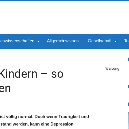
teswissenschaften
Allgemeinwissen
Gesellschaft
Te
S
Werbung
Kindern – so
fen
st völlig normal. Doch wenn Traurigkeit und
ustand werden, kann eine Depression