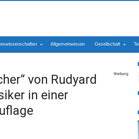
teswissenschaften
Allgemeinwissen
Gesellschaft
Te
S
Werbung
cher“ von Rudyard
iker in einer
uflage