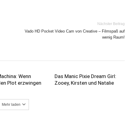
Nächster Beitrag
Vado HD Pocket Video Cam von Creative – Filmspaß auf
wenig Raum!
Machina: Wenn
Das Manic Pixie Dream Girl:
den Plot erzwingen
Zooey, Kirsten und Natalie
Mehr laden