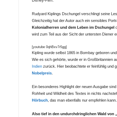
Disney-Film.
Rudyard Kiplings Dschungel verschlingt seine Leser,
Gleichzeitig hat der Autor auch ein sensibles Port
Kolonialherren und dem Leben im Dschungel
o
wird zum Teil aus der Sicht der untersten Diener er
[youtube 0qhBxv7r5gg]
Kipling wurde selbst 1865 in Bombay geboren und 
Wie es sich gehörte, wurde er in Großbritannien
Indien
zurück. Hier beobachtete er feinfühlig und
Nobelpreis
.
Ein besonderes Highlight der neuen Ausgabe sind
Rohheit und Wildheit des Textes in nichts nachst
Hörbuch
, das man ebenfalls nur empfehlen kann.
Also tief in den undurchdringlichen Wald von