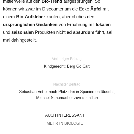
mittlerweile auf den
Bio-Trend
aufgesprungen. So
können wir zwar im Discounter um die Ecke
Äpfel
mit
einem
Bio-Aufkleber
kaufen, aber ob dies den
ursprünglichen Gedanken
von Ernährung mit
lokalen
und
saisonalen
Produkten nicht
ad absurdum
führt, sei
mal dahingestellt.
Vorheriger Beitrag
Kindgerecht: Berg Go Cart
Nächster Beitrag
Sebastian Vettel nach Platz drei in Spanien enttäuscht,
Michael Schumacher zuversichtlich
AUCH INTERESSANT
MEHR IN BIOLOGIE