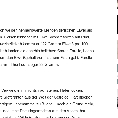
Fisch weisen nennenswerte Mengen tierischen Eiweißes
n. Fleischliebhaber mit Eiweißbedarf sollten auf Rind,
hweinefleisch kommt auf 22 Gramm Eiweiß pro 100
h landen die ohnehin beliebten Sorten Forelle, Lachs
um den Eiweißgehalt von frischem Fisch geht: Forelle
ramm, Thunfisch sogar 22 Gramm.
n Verwandten in nichts nachstehen: Haferflocken,
ißlieferanten aus der Welt der Getreide. Haferflocken
rtigem Lebensmittel zu Buche – noch ein Grund mehr,
uinoa, eine Pseudogetreideart aus den Anden, hat
 viel wie Wildreis. Noch mehr kann nur Weizen