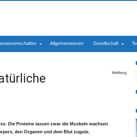
teswissenschaften
Allgemeinwissen
Gesellschaft
Te
S
Werbung
atürliche
Muss: Die Proteine lassen zwar die Muskeln wachsen
örpers, den Organen und dem Blut zugute.