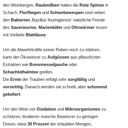
den Weinbergen.
Raubmilben
halten die
Rote Spinne
in
Schach,
Florfliegen
und
Schwebewespen
sind neben
den
Bakterien
‚Bazillus thuringiensis‘ natürliche Feinde
des
Sauerwurms
.
Marienkäfer
und
Ohrwürmer
essen
mit Vorliebe
Blattläuse
.
Um die Abwehrkräfte seiner Reben noch zu stärken,
kann der Ökowinzer zu
Aufgüssen
aus pflanzlichen
Extrakten wie
Brennnesseljauche
oder
Schachtelhalmtee
greifen.
Die
Ernte
der Trauben erfolgt sehr
sorgfältig
und
vorsichtig
. Danach werden sie schnell, aber
schonend
gekeltert
.
Um den Wein vor
Oxidation
und
Mikroorganismen
zu
schützen, tendieren manche Biowinzer zu geringen
Dosen, etwa
30 Prozent
der erlaubten Mengen,