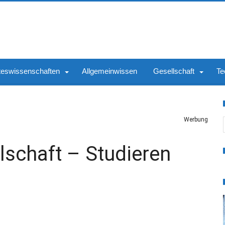
teswissenschaften
Allgemeinwissen
Gesellschaft
Te
S
Werbung
lschaft – Studieren