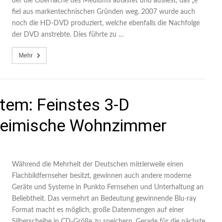
der die Oberfläche des Mediums abtastet und ausliest, das „e“
fiel aus markentechnischen Gründen weg. 2007 wurde auch
noch die HD-DVD produziert, welche ebenfalls die Nachfolge
der DVD anstrebte. Dies führte zu …
Mehr
tem: Feinstes 3-D
 heimische Wohnzimmer
Während die Mehrheit der Deutschen mittlerweile einen
Flachbildfernseher besitzt, gewinnen auch andere moderne
Geräte und Systeme in Punkto Fernsehen und Unterhaltung an
Beliebtheit. Das vermehrt an Bedeutung gewinnende Blu-ray
Format macht es möglich, große Datenmengen auf einer
Silberscheibe in CD-Größe zu speichern. Gerade für die nächste