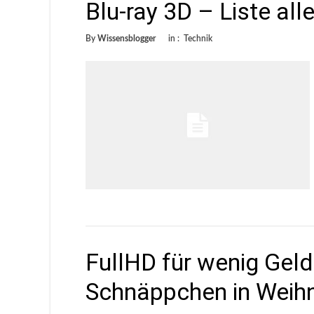
Blu-ray 3D – Liste alle
By
Wissensblogger
in :
Technik
FullHD für wenig Gel
Schnäppchen in Weih