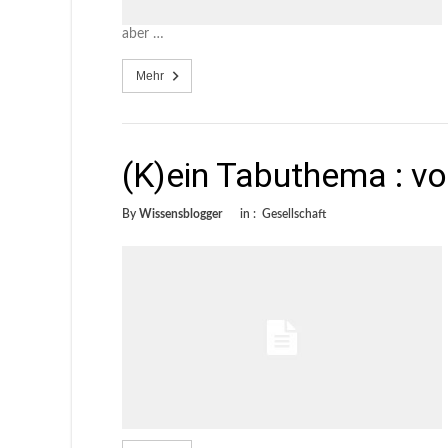
aber …
Mehr
(K)ein Tabuthema : v
By
Wissensblogger
in :
Gesellschaft