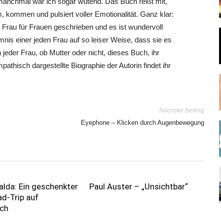
anchmal war ich sogar wütend. Das Buch reißt mit,
kommen und pulsiert voller Emotionalität. Ganz klar:
Frau für Frauen geschrieben und es ist wundervoll
nis einer jeden Frau auf so leiser Weise, dass sie es
eder Frau, ob Mutter oder nicht, dieses Buch, ihr
pathisch dargestellte Biographie der Autorin findet ihr
Nächster Beitrag
Eyephone – Klicken durch Augenbewegung
lda: Ein geschenkter
Paul Auster – „Unsichtbar“
d-Trip auf
sch