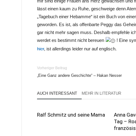
mir sind einige Frauen ans Herz gewachsen und m
lässt einen kaum zu Ruhe, geschweige denn Atem, 
„Tagebuch einer Hebamme“ ist ein Buch von einer 
geworden. Es ist, als offenbarte Peggy das Geheim
gar nicht mehr sagen muss. Deshalb empfehle ich j
werdet es bestimmt nicht bereuen
! Eine sym
hier
, ist allerdings leider nur auf englisch.
Vorheriger Beitrag
„Eine Ganz andere Geschichte“ – Hakan Nesser
AUCH INTERESSANT
MEHR IN LITERATUR
Ralf Schmitz und seine Mama
Anna Gava
Tag – Roa
französi