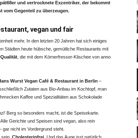
Spät68er und vertrocknete Exzentriker, der bekommt
bst vom Gegenteil zu überzeugen.
estaurant, vegan und fair
tenheit mehr. In den letzten 20 Jahren hat sich einiges
en Städten heute hübsche, gemütliche Restaurants mit
Qualität
, die mit dem Körnerfresser-Klischee von anno
Hans Wurst Vegan Café & Restaurant in Berlin
–
usschließlich Zutaten aus Bio-Anbau im Kochtopf, man
hmecken Kaffee und Spezialitäten aus Schokolade
zl‘ Berg so besonders macht, ist die Speisekarte.
Alle Gerichte und Speisen sind vegan, also rein
– gar nicht im Vordergrund steht.
 sein.
Cholesterinfrei
. Und das Auge isst natürlich