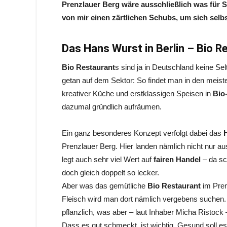
Prenzlauer Berg wäre ausschließlich was für 
von mir einen zärtlichen Schubs, um sich sel
Das Hans Wurst in Berlin – Bio R
Bio Restaurant
s sind ja in Deutschland keine Sel
getan auf dem Sektor: So findet man in den meist
kreativer Küche und erstklassigen Speisen in
Bio-
dazumal gründlich aufräumen.
Ein ganz besonderes Konzept verfolgt dabei das
Prenzlauer Berg. Hier landen nämlich nicht nur a
legt auch sehr viel Wert auf
fairen Handel
– da sc
doch gleich doppelt so lecker.
Aber was das gemütliche
Bio Restaurant
im Pren
Fleisch wird man dort nämlich vergebens suchen. 
pflanzlich, was aber – laut Inhaber Micha Ristock 
Dass es gut schmeckt, ist wichtig. Gesund soll es