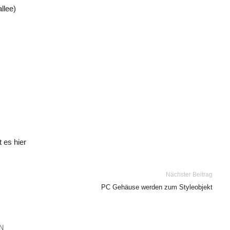
llee)
 es hier
Nächster Beitrag
PC Gehäuse werden zum Styleobjekt
N