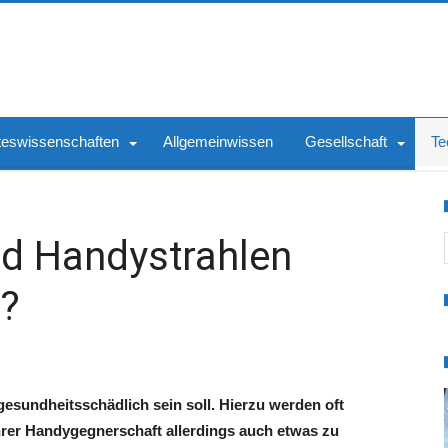
teswissenschaften
Allgemeinwissen
Gesellschaft
Te
S
nd Handystrahlen
h?
esundheitsschädlich sein soll. Hierzu werden oft
rer Handygegnerschaft allerdings auch etwas zu