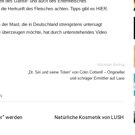
kett des Gänse- und auch des Entenfleisches
ie Herkunft des Fleisches achten. Tipps gibt es HIER.
m der Mast, die in Deutschland strengstens untersagt
de überzeugen möchte, hat durch untenstehendes Video
Nächster Beitrag
„Dr. Siri und seine Toten“ von Colin Cotterill – Origineller
und schräger Ermittler auf Laos
N
ier“ werden
Natürliche Kosmetik von LUSH