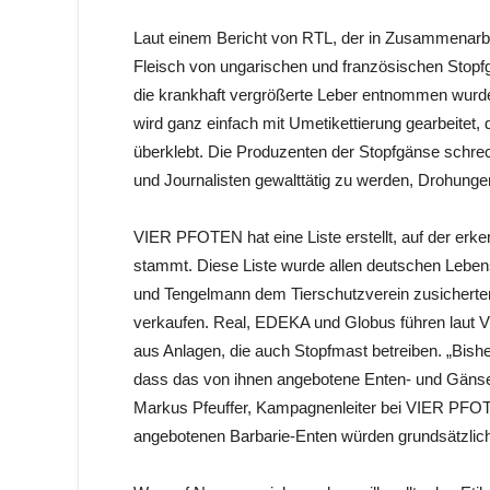
Laut einem Bericht von RTL, der in Zusammenarbe
Fleisch von ungarischen und französischen Stopf
die krankhaft vergrößerte Leber entnommen wurde u
wird ganz einfach mit Umetikettierung gearbeitet, 
überklebt. Die Produzenten der Stopfgänse schre
und Journalisten gewalttätig zu werden, Drohunge
VIER PFOTEN hat eine Liste erstellt, auf der erke
stammt. Diese Liste wurde allen deutschen Lebens
und Tengelmann dem Tierschutzverein zusicherten
verkaufen. Real, EDEKA und Globus führen laut 
aus Anlagen, die auch Stopfmast betreiben. „Bish
dass das von ihnen angebotene Enten- und Gänsefl
Markus Pfeuffer, Kampagnenleiter bei VIER PFOT
angebotenen Barbarie-Enten würden grundsätzlich n