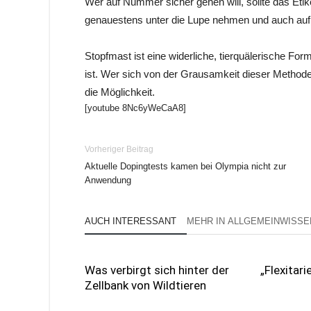
Wer auf Nummer sicher gehen will, sollte das Eti
genauestens unter die Lupe nehmen und auch auf d
Stopfmast ist eine widerliche, tierquälerische For
ist. Wer sich von der Grausamkeit dieser Metho
die Möglichkeit.
[youtube 8Nc6yWeCaA8]
Vorheriger Beitrag
Aktuelle Dopingtests kamen bei Olympia nicht zur
Anwendung
AUCH INTERESSANT
MEHR IN ALLGEMEINWISSE
Was verbirgt sich hinter der
„Flexitar
Zellbank von Wildtieren