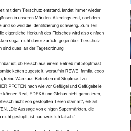
it mit dem Tierschutz entstand, landet immer wieder
gänsen in unseren Märkten. Allerdings erst, nachdem
nd so wird die Identifizierung schwierig. Zum Teil
die eigentliche Herkunft des Fleisches wird also einfach
cken sogar nicht davor zurück, gegenüber Tierschutz
n sind quasi an der Tagesordnung.
nnbar ist, ob Fleisch aus einem Betrieb mit Stopfmast
mittelketten zugestellt, woraufhin REWE, famila, coop
, keine Ware aus Betrieben mit Stopfmast zu
VIER PFOTEN nach wie vor Geflügel und Geflügelteile
er können Real, EDEKA und Globus nicht garantieren,
eisch nicht von gestopften Tieren stammt“, erklärt
EN. „Die Aussage von einigen Supermärkten, die
icht gestopft, ist nachweislich falsch.“