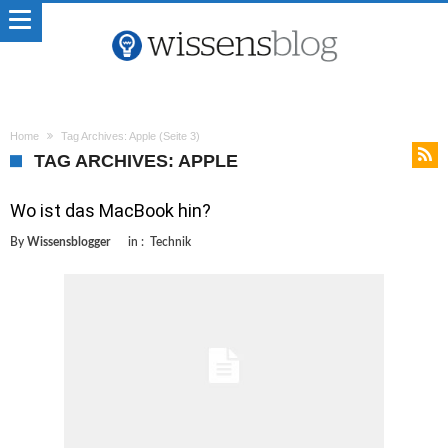
Home
Tag Archives: Apple
(Seite 3)
TAG ARCHIVES: APPLE
Wo ist das MacBook hin?
By
Wissensblogger
in :
Technik