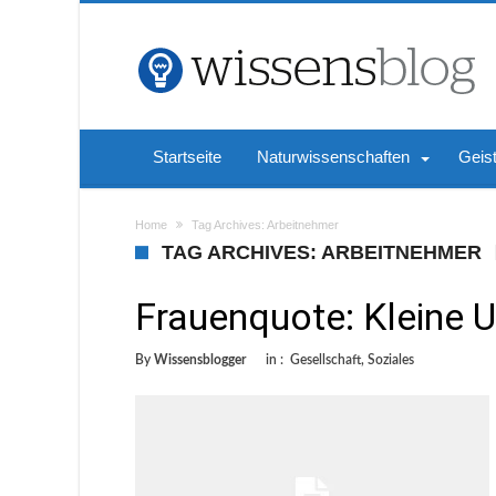
Startseite
Naturwissenschaften
Geis
Home
Tag Archives: Arbeitnehmer
TAG ARCHIVES: ARBEITNEHMER
Frauenquote: Kleine 
By
Wissensblogger
in :
Gesellschaft
,
Soziales