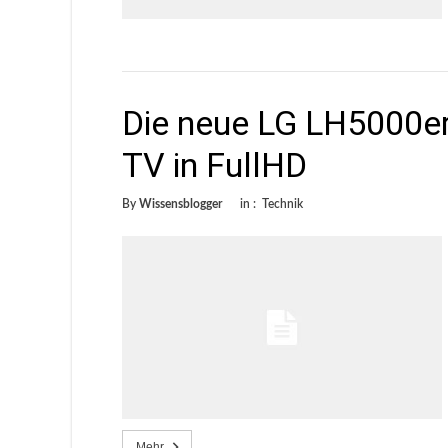
Die neue LG LH5000er
TV in FullHD
By
Wissensblogger
in :
Technik
Mehr