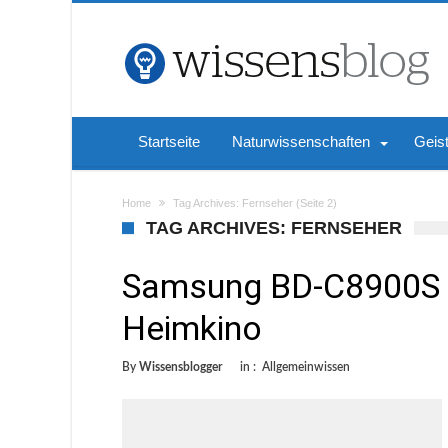
Startseite
Naturwissenschaften
Geis
Home
Tag Archives: Fernseher
(Seite 2)
TAG ARCHIVES: FERNSEHER
Samsung BD-C8900S –
Heimkino
By
Wissensblogger
in :
Allgemeinwissen