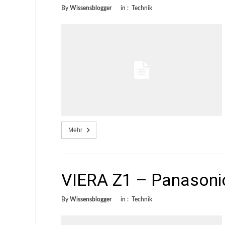
By
Wissensblogger
in :
Technik
Mehr
VIERA Z1 – Panasonic
By
Wissensblogger
in :
Technik