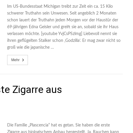
Im US-Bundesstaat Michigan treibt zur Zeit ein ca. 15 Kilo
schwerer Truthahn sein Unwesen. Seit angeblich 2 Monaten
schon lauert der Truthahn jeden Morgen vor der Haustür der
69-jährigen Edna Geisler und greift sie an, sobald sie ihr Haus
verlassen möchte. [youtube YvjCsPSzlmg] Liebevoll nennt sie
ihren geflügelten Stalker schon ‚Godzilla‘. Er mag zwar nicht so
groß wie die japanische …
Mehr
ste Zigarre aus
Die Familie „Plascencia“ hat es getan. Sie haben die erste
Zigarre aus biologischem Anbau hergestellt. Ja, Rauchen kann