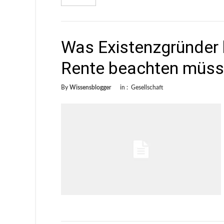
Was Existenzgründer 
Rente beachten müs
By
Wissensblogger
in :
Gesellschaft