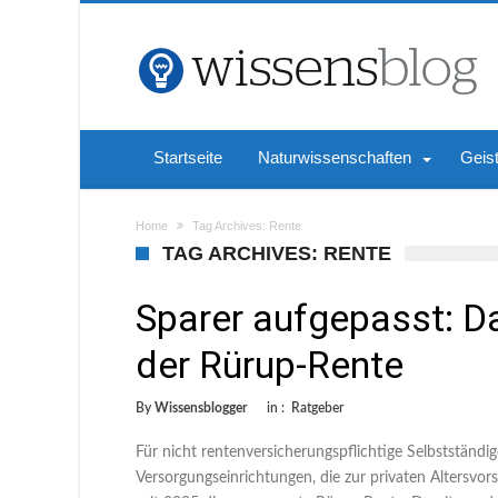
Startseite
Naturwissenschaften
Geis
Home
Tag Archives: Rente
TAG ARCHIVES: RENTE
Sparer aufgepasst: D
der Rürup-Rente
By
Wissensblogger
in :
Ratgeber
Für nicht rentenversicherungspflichtige Selbstständi
Versorgungseinrichtungen, die zur privaten Altersvor