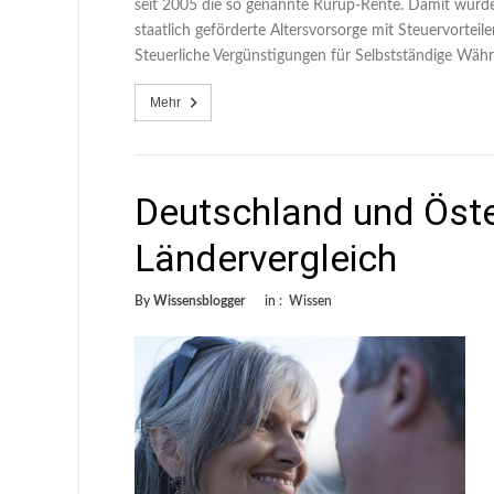
seit 2005 die so genannte Rürup-Rente. Damit wurde 
staatlich geförderte Altersvorsorge mit Steuervorte
Steuerliche Vergünstigungen für Selbstständige Wäh
Mehr
Deutschland und Öste
Ländervergleich
By
Wissensblogger
in :
Wissen