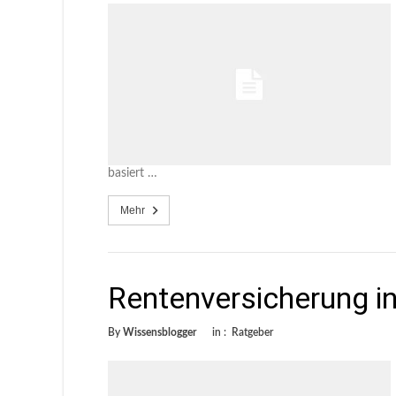
basiert …
Mehr
Rentenversicherung i
By
Wissensblogger
in :
Ratgeber