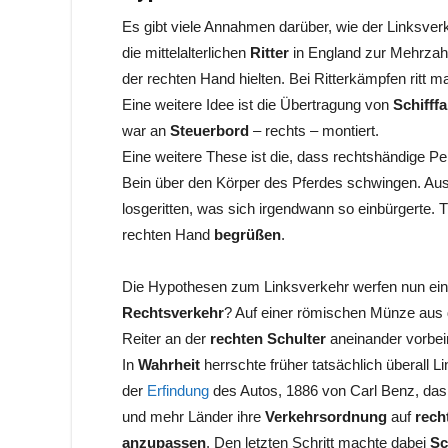
Es gibt viele Annahmen darüber, wie der Linksve
die mittelalterlichen
Ritter
in England zur Mehrzah
der rechten Hand hielten. Bei Ritterkämpfen ritt 
Eine weitere Idee ist die Übertragung von
Schifff
war an
Steuerbord
– rechts – montiert.
Eine weitere These ist die, dass rechtshändige P
Bein über den Körper des Pferdes schwingen. Aus
losgeritten, was sich irgendwann so einbürgerte. T
rechten Hand
begrüßen
.
Die Hypothesen zum Linksverkehr werfen nun ei
Rechtsverkehr
? Auf einer römischen Münze aus d
Reiter an der
rechten Schulter
aneinander vorbeir
In
Wahrheit
herrschte früher tatsächlich überall 
der
Erfindung
des Autos, 1886 von Carl Benz, das 
und mehr Länder ihre
Verkehrsordnung
auf
rech
anzupassen
. Den letzten Schritt machte dabei
S