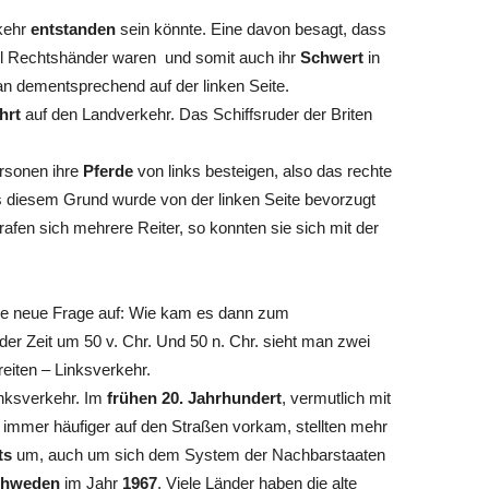
rkehr
entstanden
sein könnte. Eine davon besagt, dass
l Rechtshänder waren und somit auch ihr
Schwert
in
man dementsprechend auf der linken Seite.
ahrt
auf den Landverkehr. Das Schiffsruder der Briten
ersonen ihre
Pferde
von links besteigen, also das rechte
 diesem Grund wurde von der linken Seite bevorzugt
rafen sich mehrere Reiter, so konnten sie sich mit der
ne neue Frage auf: Wie kam es dann zum
er Zeit um 50 v. Chr. Und 50 n. Chr. sieht man zwei
eiten – Linksverkehr.
Linksverkehr. Im
frühen 20. Jahrhundert
, vermutlich mit
immer häufiger auf den Straßen vorkam, stellten mehr
ts
um, auch um sich dem System der Nachbarstaaten
chweden
im Jahr
1967
. Viele Länder haben die alte