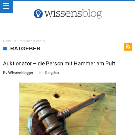
Home
Ratgeber
(Seite 2)
RATGEBER
Auktionator – die Person mit Hammer am Pult
By
Wissensblogger
in :
Ratgeber